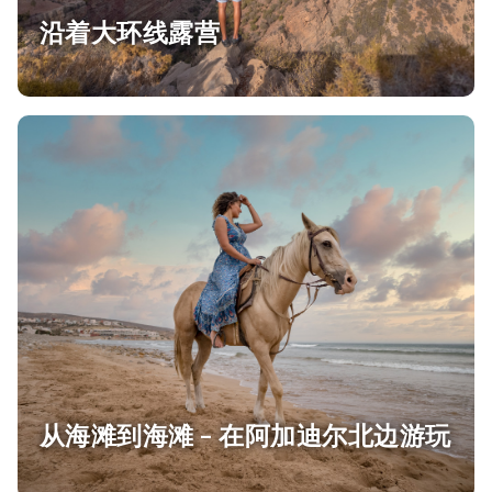
沿着大环线露营
从海滩到海滩 – 在阿加迪尔北边游玩