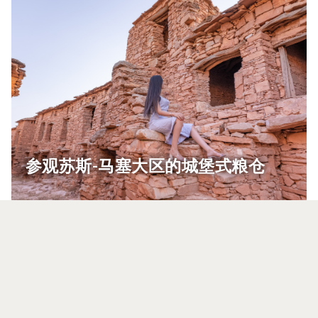
参观苏斯-马塞大区的城堡式粮仓