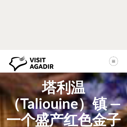
塔利温
（Taliouine）镇 —
一个盛产红色金子