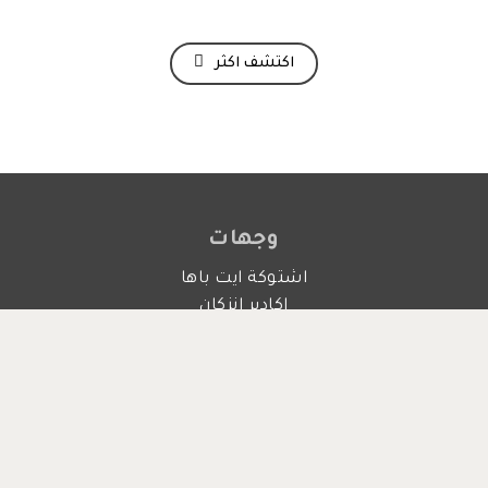
اكتشف اكثر
وجهات
اشتوكة ايت باها
اكادير انزكان
تارودانت
تزنيت
طاطا
انشطة
الأدرينالين