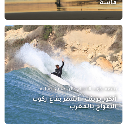
ماسة
رياضة ركوب الأمواج والرياضات المائية
أنكور بوينت : أشهر بقاع ركوب
الأمواج بالمغرب