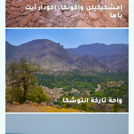
إمشكيكيلن وإكونكا، إكودار آيت
باها
واحة تاركة انتوشكا