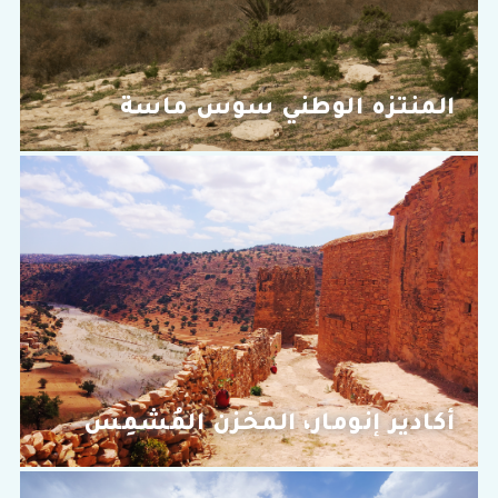
المنتزه الوطني سوس ماسة
أكادير إنومار، المخزن المُشمِس