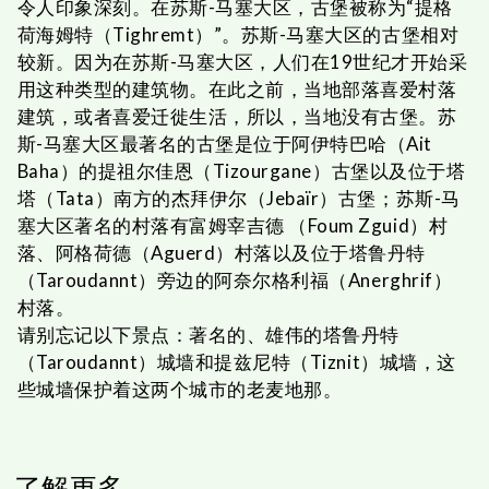
令人印象深刻。在苏斯-马塞大区，古堡被称为“提格
荷海姆特（Tighremt）”。苏斯-马塞大区的古堡相对
较新。因为在苏斯-马塞大区，人们在19世纪才开始采
用这种类型的建筑物。在此之前，当地部落喜爱村落
建筑，或者喜爱迁徙生活，所以，当地没有古堡。苏
斯-马塞大区最著名的古堡是位于阿伊特巴哈（Ait
Baha）的提祖尔佳恩
（Tizourgane）
古堡以及位于塔
塔（Tata）南方的杰拜伊尔（Jebaïr）古堡；苏斯-马
塞大区著名的村落有富姆宰吉德
（Foum Zguid）
村
落、阿格荷德（Aguerd）村落以及位于塔鲁丹特
（Taroudannt）旁边的阿奈尔格利福（Anerghrif）
村落。
请别忘记以下景点：著名的、雄伟的塔鲁丹特
（Taroudannt）城墙和提兹尼特（Tiznit）城墙，这
些城墙保护着这两个城市的老麦地那。
了解更多