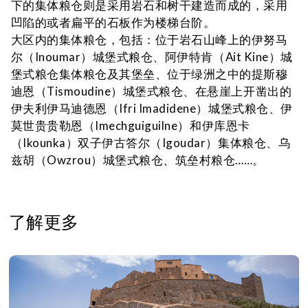
下的集体粮仓则是采用岩石和树干建造而成的，采用
凹陷的或者扁平的石板作为楼梯台阶。
大区内的集体粮仓，包括：位于岩石山峰上的伊努马
尔
（Inoumar）
城堡式粮仓、阿伊特肯
（Ait Kine）
城
堡式粮仓集体粮仓及其堡垒、位于绿洲之中的提斯穆
迪恩（Tismoudine）城堡式粮仓、在悬崖上开凿出的
伊夫利伊马迪德恩（Ifri Imadidene）城堡式粮仓、伊
莫世贵贵勒恩
（Imechguiguilne）
和伊库恩卡
（Ikounka）双子伊古答尔（Igoudar）集体粮仓、乌
兹胡（Owzrou）城堡式粮仓、筑垒村粮仓……。
了解更多