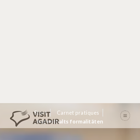
Aufenthalts
formalitäten
Start
Carnet pratiques
Aufenthalts formalitäten