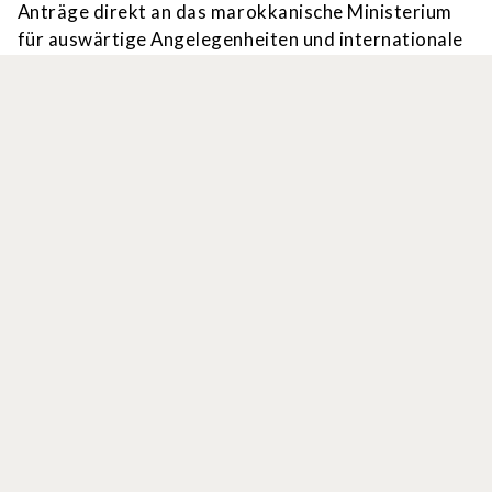
Anträge direkt an das marokkanische Ministerium
für auswärtige Angelegenheiten und internationale
Zusammenarbeit, Direktion für konsularische und
soziale Angelegenheiten – Rabat
(
visa@maec.gov.ma
) gerichtet, um das Visum am
Flughafen zu hinterlegen.
Für weitere Informationen
https://www.consulat.ma/fr/types-de-visas-
octroyes
Welcome Safely-Label
für touristische
Einrichtungen