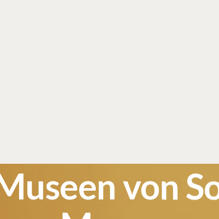
 Museen von So
Massa
Start
Erfahrungen
Die Museen von Souss-Massa