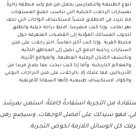
تنوع الطبيعة والتضاريس يجعل من فم زكيد منطقة زاخرةً
بمسارات الرحلات الجبلية التي تناسب جميع المستويات.
فلا تتردد في الانطلاق مشياً لاستكشاف الواحات التي تحف
نهر تمانت. وإذا كنت متمرسا، امتطِ دراجة جبلية وانطلق
لتجوب المسالك المؤدية إلى القصبات المتفرقة حول
محيط القرية. وإذا كنت أكثر حماساً، اختر رحلات على متن
السيارات رباعية الدفع كي تصل إلى المناطق النائية،
وتكتشف الكثبان الرملية العظيمة، والمواقع الأثرية،
والمعالم التاريخية. وأما إذا كنت تبحث عما يضخ مزيدا من
الأدرينالين، فما عليك إلا بالرحلات على متن الدراجات البوغي
والكواد، لاستكشاف طبيعية كأنها السفانا الأفريقية.
ستفادة من التجربة استفادةً كاملةً، استعن بمرشد
ي، فهو سيدلك على أفضل الوجهات، وسيضع رهن
فك كل الوسائل اللازمة لخوض التجربة.