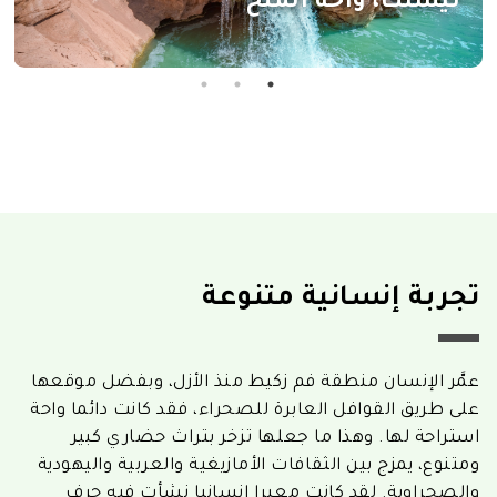
تيسنت، واحة الملح
تجربة إنسانية متنوعة
عمَّر الإنسان منطقة فم زكيط منذ الأزل، وبفضل موقعها
على طريق القوافل العابرة للصحراء، فقد كانت دائما واحة
استراحة لها. وهذا ما جعلها تزخر بتراث حضاري كبير
ومتنوع، يمزج بين الثقافات الأمازيغية والعربية واليهودية
والصحراوية. لقد كانت معبرا إنسانيا نشأت فيه حرف