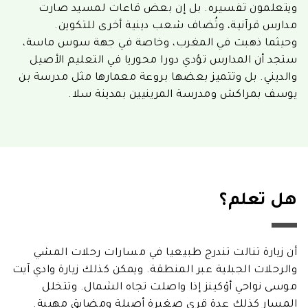
ويتعلمون تفسيره. بل إن بعض قاعات لمسيد صارت
مدارس قرآنية، وتُضاف شعب دينية أخرى للتكوين.
وحيثما ذهبت في المغرب، وخاصة في جهة سوس ماسة،
ستجد أن المدارس تؤدي دورا محوريا في التعليم الأصيل
والديني. بل وتتميز بعضها بروعة معمارها مثل مدرسة بن
يوسف بمراكش ومدرسة المرينيين بمدينة سلا.
هل تعلم؟
أن زيارة تنالت تندرج طبيعيا في مسارات رحلات المشي
والرحلات الجبلية عبر المنطقة. ويمكن كذلك زيارة وادي آيت
موسى نواحي أوْكينز إذا واصلت تجاه الشمال. وتتخلل
المسار كذلك عدة قرى صغيرة أصيلة ومضايق مهيبة.