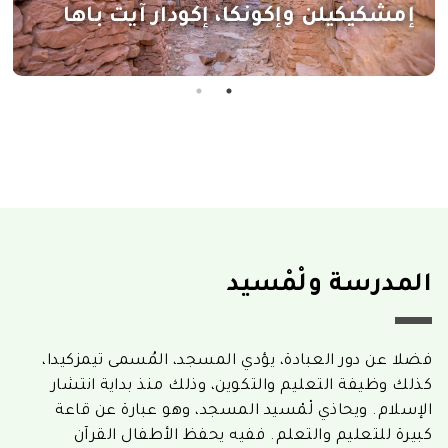
إمشكيكيلن وإكونكا، إكودار آيت باها
المدرسة ولْمْسيد
فضلا عن دور العبادة، يؤدي المسجد، المُسمى تيمزكيدا،
كذلك وظيفة التعليم والتكوين، وذلك منذ بداية انتشار
الإسلام. ويحاذي لْمْسيد المسجد، وهو عبارة عن قاعة
كبيرة للتعليم والتعلم. ففيه يحفظ الأطفال القرآن