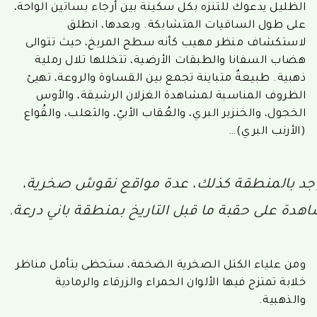
الظليل يدعوك للتنزه بكل سكينة بين أرجاء بساتين الواحة،
على طول الساقيات المتشابكة. وبعدها، انطلق
لاستكشاف منظر مهيب كأنه سطح المريخ، حيث تتوالى
هضاب السفانا والطبقات الأرضية، تتخللها تلال رملية
ذهبية. طبيعةٌ متباينة تجمع بين القساوة والروعة، تهيئ
الظروف المناسبة لمشاهدة الغزلان الرشيقة، والأوس
الخجول، والخنزير البري، والعُقاب الأبيّ، والثعلب، والقُواع
(الأرنب البري)…
جد بالمنطقة كذلك، عدة مواقع نقوش صخرية،
اهدة على حقبة ما قبل التاريخ بمنطقة باني درعة.
ومن علياء الكتل الصخرية الضخمة، ستحظى بتأمل مناظر
خلابة تمتزج فيها الألوان الحمراء والزرقاء والرمادية
والذهبية.