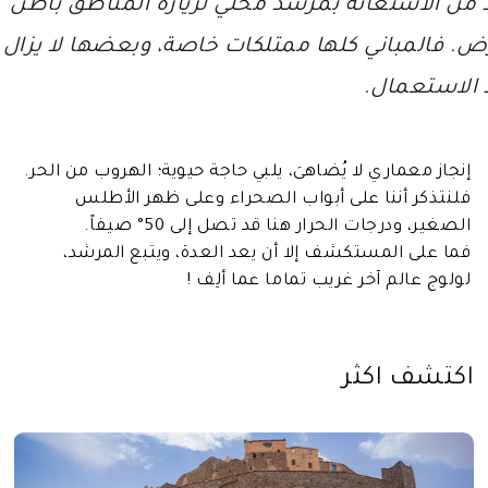
د من الاستعانة بمرشد محلي لزيارة المناطق باطن
رض. فالمباني كلها ممتلكات خاصة، وبعضها لا يزال
 الاستعمال.
إنجاز معماري لا يُضاهىَ، يلبي حاجة حيوية؛ الهروب من الحر.
فلنتذكر أننا على أبواب الصحراء وعلى ظهر الأطلس
الصغير، ودرجات الحرار هنا قد تصل إلى 50° صيفاً.
فما على المستكشف إلا أن يعد العدة، ويتبع المرشد،
لولوج عالم آخر غريب تماما عما ألِف !
اكتشف اكثر