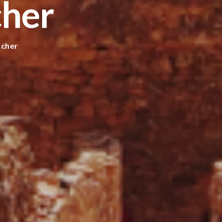
cher
icher